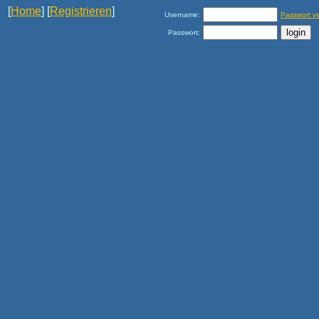
[
Home
] [
Registrieren
]
Username:
Passwort v
Passwort: