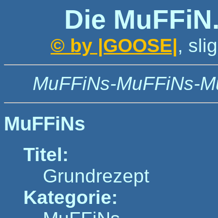
Die MuFFiN
© by |GOOSE|
, sl
MuFFiNs-MuFFiNs-M
MuFFiNs
Titel:
Grundrezept
Kategorie: