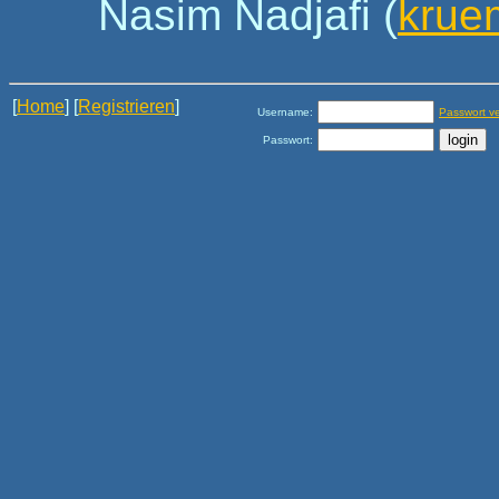
Nasim Nadjafi (
krue
[
Home
] [
Registrieren
]
Username:
Passwort v
Passwort: