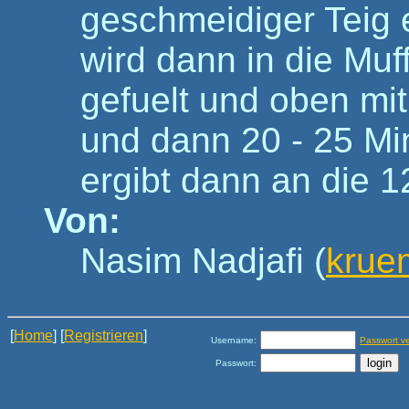
geschmeidiger Teig e
wird dann in die Mu
gefuelt und oben mi
und dann 20 - 25 Mi
ergibt dann an die 1
Von:
Nasim Nadjafi (
krue
[
Home
] [
Registrieren
]
Username:
Passwort v
Passwort: