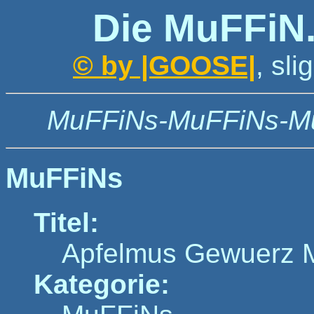
Die MuFFiN
© by |GOOSE|
, sl
MuFFiNs-MuFFiNs-M
MuFFiNs
Titel:
Apfelmus Gewuerz M
Kategorie: