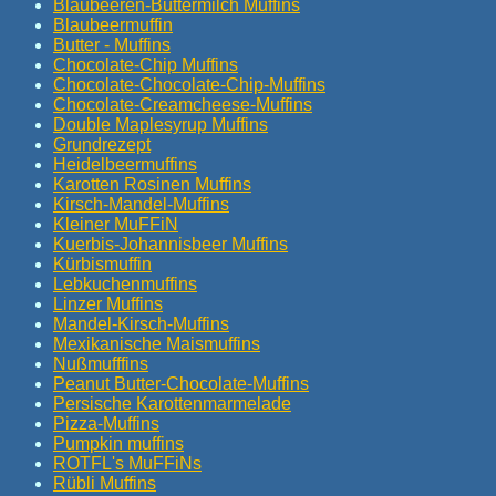
Blaubeeren-Buttermilch Muffins
Blaubeermuffin
Butter - Muffins
Chocolate-Chip Muffins
Chocolate-Chocolate-Chip-Muffins
Chocolate-Creamcheese-Muffins
Double Maplesyrup Muffins
Grundrezept
Heidelbeermuffins
Karotten Rosinen Muffins
Kirsch-Mandel-Muffins
Kleiner MuFFiN
Kuerbis-Johannisbeer Muffins
Kürbismuffin
Lebkuchenmuffins
Linzer Muffins
Mandel-Kirsch-Muffins
Mexikanische Maismuffins
Nußmufffins
Peanut Butter-Chocolate-Muffins
Persische Karottenmarmelade
Pizza-Muffins
Pumpkin muffins
ROTFL's MuFFiNs
Rübli Muffins